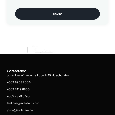
Enviar
Contáctanos
José Joaquín Aguirre Luco 1415 Huechuraba.
+569 8958 2006
+569 7419 8805
+569 2379 6796
fsalinas@sidlatam.com
jpino@sidlatam.com