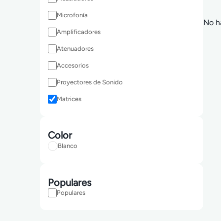
Microfonía
No h
Amplificadores
Atenuadores
Accesorios
Proyectores de Sonido
Matrices
Color
Blanco
Populares
Populares