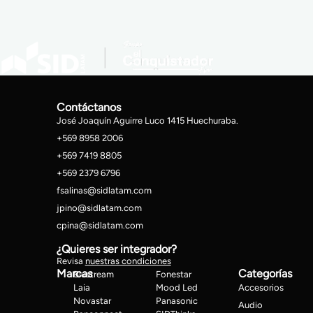
Contáctanos
José Joaquín Aguirre Luco 1415 Huechuraba.
+569 8958 2006
+569 7419 8805
+569 2379 6796
fsalinas@sidlatam.com
jpino@sidlatam.com
cpina@sidlatam.com
¿Quieres ser integrador?
Revisa
nuestras condiciones
Marcas
Categorías
Blustream
Fonestar
Laia
Mood Led
Accesorios
Novastar
Panasonic
Audio