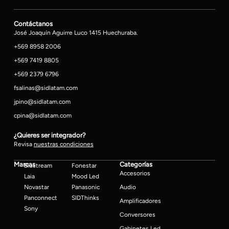
Contáctanos
José Joaquín Aguirre Luco 1415 Huechuraba.
+569 8958 2006
+569 7419 8805
+569 2379 6796
fsalinas@sidlatam.com
jpino@sidlatam.com
cpina@sidlatam.com
¿Quieres ser integrador?
Revisa
nuestras condiciones
Marcas
Categorías
Blustream
Fonestar
Accesorios
Laia
Mood Led
Novastar
Panasonic
Audio
Panconnect
SIDThinks
Amplificadores
Sony
Conversores
Gabinetes Led