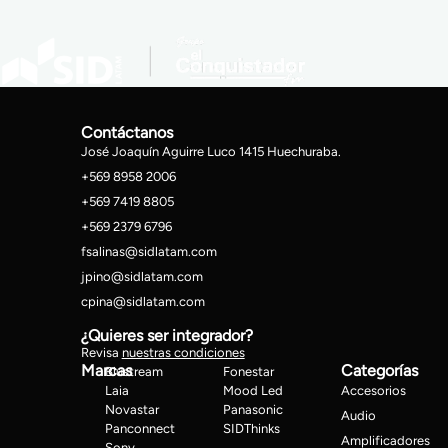
Contáctanos
José Joaquín Aguirre Luco 1415 Huechuraba.
+569 8958 2006
+569 7419 8805
+569 2379 6796
fsalinas@sidlatam.com
jpino@sidlatam.com
cpina@sidlatam.com
¿Quieres ser integrador?
Revisa
nuestras condiciones
Marcas
Categorías
Blustream
Fonestar
Laia
Mood Led
Accesorios
Novastar
Panasonic
Audio
Panconnect
SIDThinks
Amplificadores
Sony