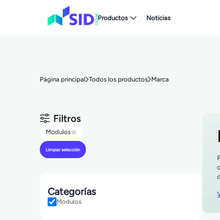
Productos
Noticias
Página principal
Todos los productos
Marca
×
Modulos
Limpiar selección
P
c
d
Categorías
V
Modulos