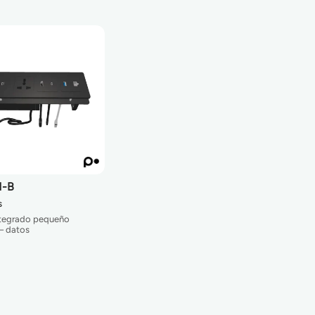
M-B
s
ntegrado pequeño
– datos