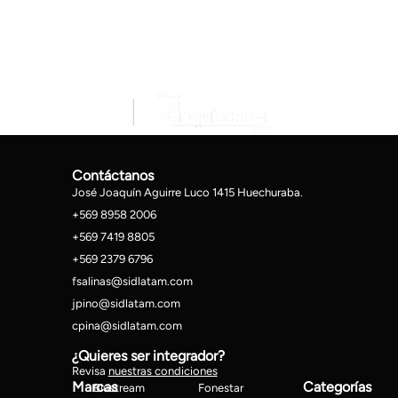
Contáctanos
José Joaquín Aguirre Luco 1415 Huechuraba.
+569 8958 2006
+569 7419 8805
+569 2379 6796
fsalinas@sidlatam.com
jpino@sidlatam.com
cpina@sidlatam.com
¿Quieres ser integrador?
Revisa
nuestras condiciones
Marcas
Categorías
Blustream
Fonestar