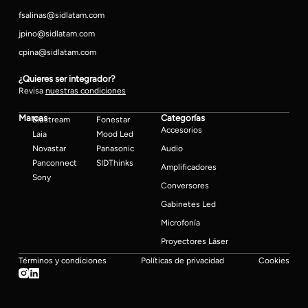
fsalinas@sidlatam.com
jpino@sidlatam.com
cpina@sidlatam.com
¿Quieres ser integrador?
Revisa
nuestras condiciones
Marcas
Categorías
Blustream
Fonestar
Accesorios
Laia
Mood Led
Novastar
Panasonic
Audio
Panconnect
SIDThinks
Amplificadores
Sony
Conversores
Gabinetes Led
Microfonía
Proyectores Láser
Términos y condiciones
Políticas de privacidad
Cookies