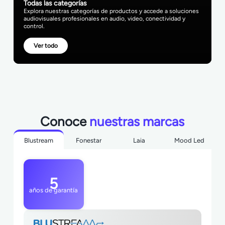
Todas las categorías
Explora nuestras categorías de productos y accede a soluciones
audiovisuales profesionales en audio, video, conectividad y
control.
Ver todo
Conoce
nuestras marcas
Blustream
Fonestar
Laia
Mood Led
5
años de garantía