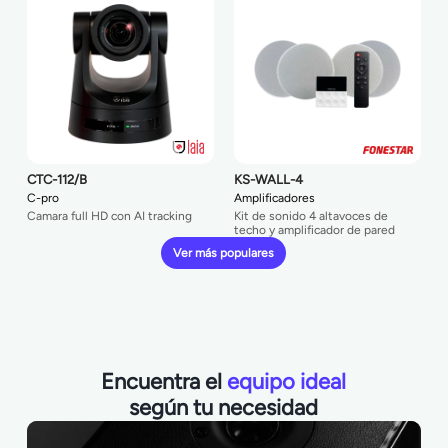
CTC-112/B
KS-WALL-4
C-pro
Amplificadores
Camara full HD con AI tracking
Kit de sonido 4 altavoces de
techo y amplificador de pared
Ver más populares
Encuentra el
equipo ideal
según tu necesidad