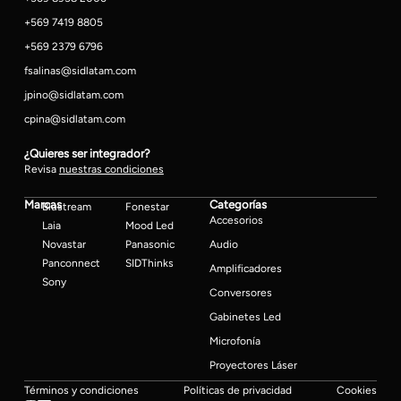
+569 7419 8805
+569 2379 6796
fsalinas@sidlatam.com
jpino@sidlatam.com
cpina@sidlatam.com
¿Quieres ser integrador?
Revisa
nuestras condiciones
Marcas
Categorías
Blustream
Fonestar
Accesorios
Laia
Mood Led
Novastar
Panasonic
Audio
Panconnect
SIDThinks
Amplificadores
Sony
Conversores
Gabinetes Led
Microfonía
Proyectores Láser
Términos y condiciones
Políticas de privacidad
Cookies