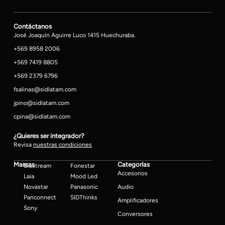
Contáctanos
José Joaquín Aguirre Luco 1415 Huechuraba.
+569 8958 2006
+569 7419 8805
+569 2379 6796
fsalinas@sidlatam.com
jpino@sidlatam.com
cpina@sidlatam.com
¿Quieres ser integrador?
Revisa
nuestras condiciones
Marcas
Categorías
Blustream
Fonestar
Accesorios
Laia
Mood Led
Novastar
Panasonic
Audio
Panconnect
SIDThinks
Amplificadores
Sony
Conversores