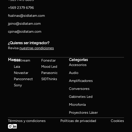
+569 2379 6796
fsalinas@sidlatam.com
jpino@sidlatam.com
cpina@sidlatam.com
¿Quieres ser integrador?
Revisa
nuestras condiciones
Marcas
Categorías
Blustream
Fonestar
Accesorios
Laia
Mood Led
Novastar
Panasonic
Audio
Panconnect
SIDThinks
Amplificadores
Sony
Conversores
Gabinetes Led
Microfonía
Proyectores Láser
Términos y condiciones
Políticas de privacidad
Cookies